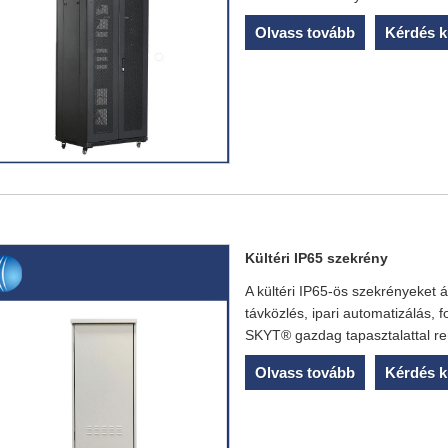
Olvass tovább
Kérdés k
Kültéri IP65 szekrény
A kültéri IP65-ös szekrényeket 
távközlés, ipari automatizálás, f
SKYT® gazdag tapasztalattal re
Olvass tovább
Kérdés k