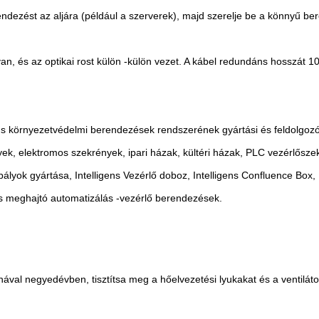
ndezést az aljára (például a szerverek), majd szerelje be a könnyű ber
a van, és az optikai rost külön -külön vezet. A kábel redundáns hosszá
ens környezetvédelmi berendezések rendszerének gyártási és feldolgozói
ek, elektromos szekrények, ipari házak, kültéri házak, PLC vezérlősz
lyok gyártása, Intelligens Vezérlő doboz, Intelligens Confluence Box, 
s meghajtó automatizálás -vezérlő berendezések.
hával negyedévben, tisztítsa meg a hőelvezetési lyukakat és a ventilát