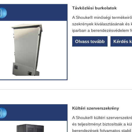
Távközlési burkolatok
A Shouke® minőségi termékeiről 
szekrények kiválasztásának és 
iparban a berendezésvédelem f
Olvass tovább
Kérdés k
Kültéri szerverszekrény
A Shouke® kültéri szerverszekr
és teljesítményt biztosítsák a 
berendezések folyamatos stabi