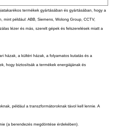
ergiatakarékos termékek gyártásában és gyártásában, hogy a
on, mint például: ABB, Siemens, Wolong Group, CCTV,
las lézer és más, szerelt gépek és felszerelések miatt a
ri házak, a kültéri házak, a folyamatos kutatás és a
nek, hogy biztosítsák a termékek energiájának és
oknak, például a transzformátoroknak távol kell lennie. A
 lennie (a berendezés megdöntése érdekében).