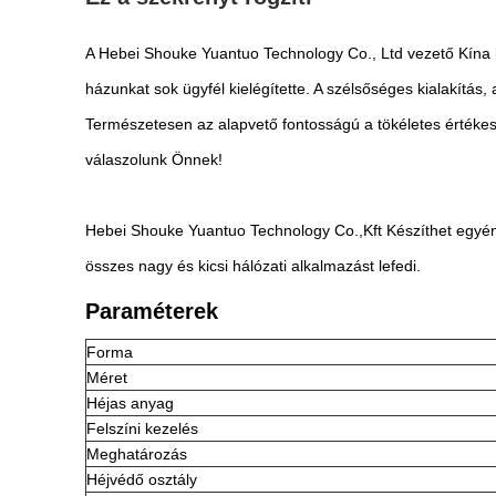
A Hebei Shouke Yuantuo Technology Co., Ltd vezető Kína
házunkat sok ügyfél kielégítette. A szélsőséges kialakítás
Természetesen az alapvető fontosságú a tökéletes értékesít
válaszolunk Önnek!
Hebei Shouke Yuantuo Technology Co.,
Kft
Készíthet egyén
összes nagy és kicsi hálózati alkalmazást lefedi.
Paraméterek
Forma
Méret
Héjas anyag
Felszíni kezelés
Meghatározás
Héjvédő osztály