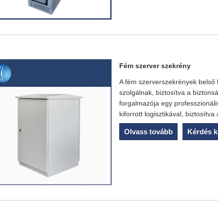
Fém szerver szekrény
A fém szerverszekrények belső
szolgálnak, biztosítva a bizton
forgalmazója egy professzionáli
kiforrott logisztikával, biztosítv
Olvass tovább
Kérdés k