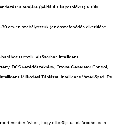
endezést a tetejére (például a kapcsolókra) a súly
t 10-30 cm-en szabályozzuk (az összefonódás elkerülése
parához tartozik, elsősorban intelligens
ekrény, DCS vezérlőszekrény, Ozone Generator Control,
Intelligens Működési Táblázat, Intelligens Vezérlőpad, Ps
orport minden évben, hogy elkerülje az elzáródást és a