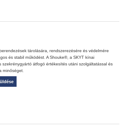
 berendezések tárolására, rendszerezésére és védelmére
ságos és stabil működést. A Shouke®, a SKYT kínai
s szekrénygyártó átfogó értékesítés utáni szolgáltatással és
a a minőséget.
üldése