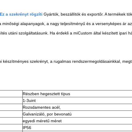
Ez a szekrényt rögzíti
Gyártók, beszállítók és exportőr. A termékek t
, a minőségi alapanyagok, a nagy teljesítményű és a versenyképes ár az,
és utáni szolgáltatásunk. Ha érdekli a miCustom által készített ipari h
i készítményes szekrényt, a rugalmas rendszermegoldásainkkal, megtalá
Részben hegesztett típus
1-3uint
Rozsdamentes acél,
Galvanizáló, por bevonatú
egyedi méretű méret
IP56