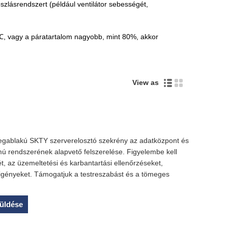
oszlásrendszert (például ventilátor sebességét,
 ℃, vagy a páratartalom nagyobb, mint 80%, akkor
View as
egablakú SKTY szerverelosztó szekrény az adatközpont és
 rendszerének alapvető felszerelése. Figyelembe kell
t, az üzemeltetési és karbantartási ellenőrzéseket,
 igényeket. Támogatjuk a testreszabást és a tömeges
üldése