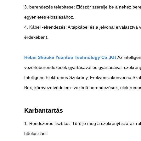
3. berendezés telepítése: Először szerelje be a nehéz bere
egyenletes eloszlásához.
4. Kábel -elrendezés: A tápkábel és a jelvonal elválasztv
érdekében).
Hebei Shouke Yuantuo Technology Co.,
Kft
Az intellig
vezérlőberendezések gyártásával és gyártásával: szekrény
Intelligens Elektromos Szekrény, Frekvenciakonverzió Szabá
Box, környezetvédelem -vezérlő berendezések, elektromo
Karbantartás
1. Rendszeres tisztítás: Törölje meg a szekrényt száraz ru
hőeloszlást.