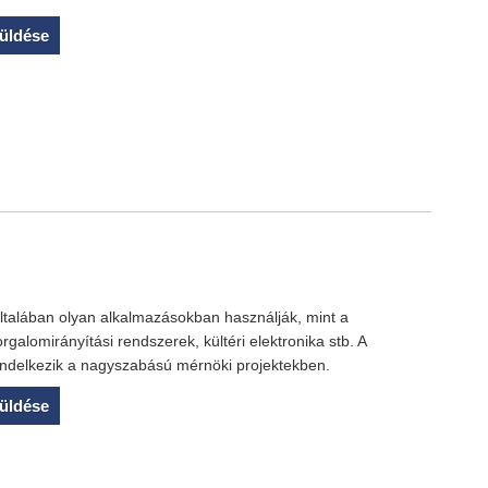
üldése
általában olyan alkalmazásokban használják, mint a
orgalomirányítási rendszerek, kültéri elektronika stb. A
ndelkezik a nagyszabású mérnöki projektekben.
üldése