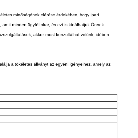
ökéletes minőségének elérése érdekében, hogy ipari
Live
 amit minden ügyfél akar, és ezt is kínálhatjuk Önnek.
ázszolgáltatások, akkor most konzultálhat velünk, időben
lja a tökéletes állványt az egyéni igényeihez, amely az