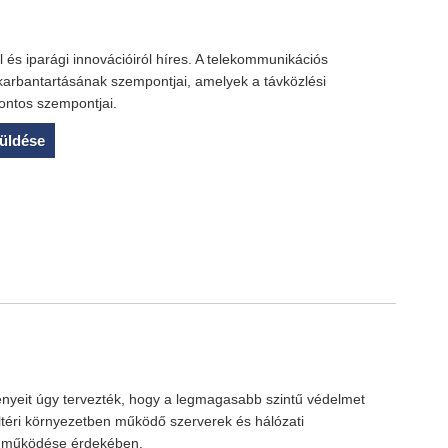
és iparági innovációiról híres. A telekommunikációs
karbantartásának szempontjai, amelyek a távközlési
ontos szempontjai.
üldése
ényeit úgy tervezték, hogy a legmagasabb szintű védelmet
kültéri környezetben működő szerverek és hálózati
l működése érdekében.