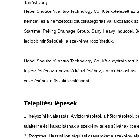
Tanúsítvány
Hebei Shouke Yuantuo Technology Co.,
Kft
elkötelezett az
nemzeti és a nemzetközi csúcskategóriás vállalkozások s
Startime, Peking Drainage Group, Sany Heavy Induccel, Be
legjobb minőségűek, a szekrényt rögzíthetjük.
Hebei Shouke Yuantuo Technology Co.,
Kft
a gyártás terüle
fejlesztés és az innováció készítéséhez, annak biztosítás
vezetésének műszaki kiválóságát.
Telepítési lépések
1. helyszíni kiválasztás: A vízforrásoktól, a hőforrásoktól
talajterhelési kapacitásnak a szekrény teljes súlyának (bel
2. Rögzítés: Használjon tágulási csavarokat a szekrény al