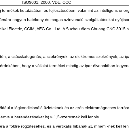
ISO9001: 2000, VDE, CCC
 új termékek kutatásában és fejlesztésében, valamint az intelligens en
zámára nagyon hatékony és magas színvonalú szolgáltatásokat nyújts
ikai Electric, CCIM, AEG Co., Ltd. A Suzhou ólom Chuang CNC 3015 szá
tén, a csúcskategóriás, a szekrények, az elektromos szekrények, az ipa
a érdekében, hogy a vállalat termékei mindig az ipar élvonalában legye
, például a légkondicionáló üzleteknek és az erős elektromágneses forrás
eértve a berendezéseket is) ≥ 1,5-szeresnek kell lennie.
jára a földre rögzítéséhez, és a vertikális hibának ≤1 mm/m -nek kell