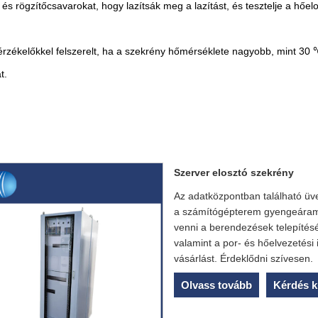
 és rögzítőcsavarokat, hogy lazítsák meg a lazítást, és tesztelje a hőel
-érzékelőkkel felszerelt, ha a szekrény hőmérséklete nagyobb, mint 30
t.
Szerver elosztó szekrény
Az adatközpontban található üv
a számítógépterem gyengeáramú
venni a berendezések telepítésé
valamint a por- és hőelvezetési
vásárlást. Érdeklődni szívesen.
Olvass tovább
Kérdés k