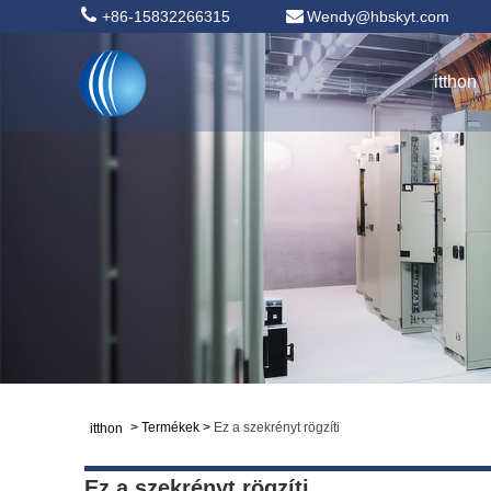
+86-15832266315
Wendy@hbskyt.com
itthon
>
Termékek
>
Ez a szekrényt rögzíti
itthon
Ez a szekrényt rögzíti