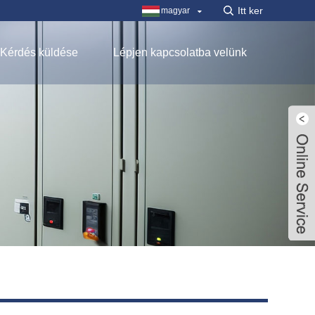
magyar
Kérdés küldése
Lépjen kapcsolatba velünk