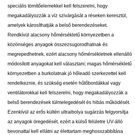
speciális tömítőelemekkel kell felszerelni, hogy
megakadályozzák a víz szivárgását a réseken keresztül,
amelyek károsíthatják a belső berendezéseket.
Rendkívül alacsony hőmérsékletű környezetben a
közönséges anyagok összezsugorodhatnak és
megrepedhetnek, ezért alacsony hőmérsékletnek ellenálló
módosított anyagokat kell választani; magas hőmérsékletű
környezetben a burkolatnak jó hőleadó szerkezettel kell
rendelkeznie, és szükség esetén hűtőbordákkal vagy
ventilátorokkal kell felszerelni, hogy megakadályozzák a
belső berendezések túlmelegedését és hibás működését.
Ezenkívül az erős kültéri ultraibolya sugárzás felgyorsítja
az anyagok öregedését, ezért a külső felületre UV-álló
bevonattal kell ellátni az élettartam meghosszabbítása