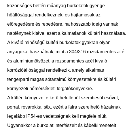
közönséges beltéri műanyag burkolatok gyenge
hőállósággal rendelkeznek, és hajlamosak az
elöregedésre és repedésre, ha hosszabb ideig vannak
napfénynek kitéve, ezért alkalmatlanok kültéri használatra.
A kiváló minőségű kültéri burkolatok gyakran olyan
anyagokat használnak, mint a 304/316 rozsdamentes acél
és alumíniumötvözet, a rozsdamentes acél kiváló
korrózióállósággal rendelkezik, amely alkalmas
tengerparti magas sótartalmú környezetekre és kültéri
környezeti hőmérsékleti forgatókönyvekre.
A kültéri környezet elkerülhetetlenül szembesül esővel,
porral, rovarokkal stb., ezért a falra szerelhető házaknak
legalább IP54-es védettségnek kell megfelelniük.
Ugyanakkor a burkolat interfészeit és kábelkimeneteit