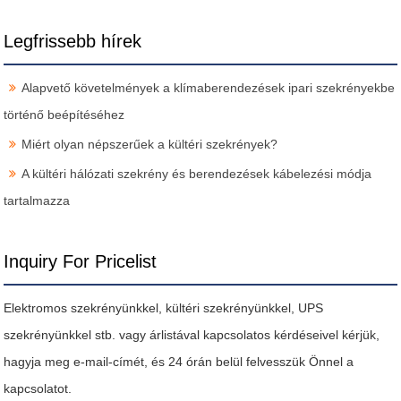
Legfrissebb hírek
Alapvető követelmények a klímaberendezések ipari szekrényekbe
történő beépítéséhez
Miért olyan népszerűek a kültéri szekrények?
A kültéri hálózati szekrény és berendezések kábelezési módja
tartalmazza
Inquiry For Pricelist
Elektromos szekrényünkkel, kültéri szekrényünkkel, UPS
szekrényünkkel stb. vagy árlistával kapcsolatos kérdéseivel kérjük,
hagyja meg e-mail-címét, és 24 órán belül felvesszük Önnel a
kapcsolatot.