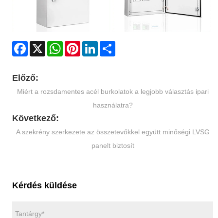
Facebook
X
WhatsApp
Pinterest
LinkedIn
Share
Előző:
Miért a rozsdamentes acél burkolatok a legjobb választás ipari
használatra?
Következő:
A szekrény szerkezete az összetevőkkel együtt minőségi LVSG
panelt biztosít
Kérdés küldése